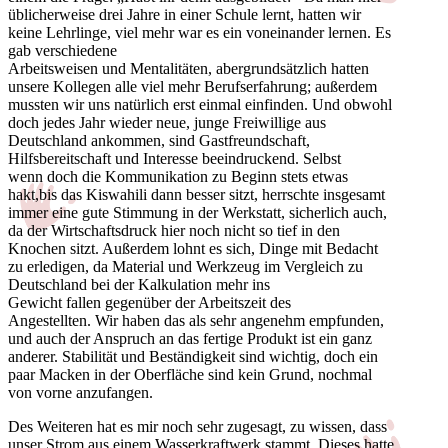
üblicherweise drei Jahre in einer Schule lernt, hatten wir
keine Lehrlinge, viel mehr war es ein voneinander lernen. Es
gab verschiedene
Arbeitsweisen und Mentalitäten, abergrundsätzlich hatten
unsere Kollegen alle viel mehr Berufserfahrung; außerdem
mussten wir uns natürlich erst einmal einfinden. Und obwohl
doch jedes Jahr wieder neue, junge Freiwillige aus
Deutschland ankommen, sind Gastfreundschaft,
Hilfsbereitschaft und Interesse beeindruckend. Selbst
wenn doch die Kommunikation zu Beginn stets etwas
hakt,bis das Kiswahili dann besser sitzt, herrschte insgesamt
immer eine gute Stimmung in der Werkstatt, sicherlich auch,
da der Wirtschaftsdruck hier noch nicht so tief in den
Knochen sitzt. Außerdem lohnt es sich, Dinge mit Bedacht
zu erledigen, da Material und Werkzeug im Vergleich zu
Deutschland bei der Kalkulation mehr ins
Gewicht fallen gegenüber der Arbeitszeit des
Angestellten. Wir haben das als sehr angenehm empfunden,
und auch der Anspruch an das fertige Produkt ist ein ganz
anderer. Stabilität und Beständigkeit sind wichtig, doch ein
paar Macken in der Oberfläche sind kein Grund, nochmal
von vorne anzufangen.
Des Weiteren hat es mir noch sehr zugesagt, zu wissen, dass
unser Strom aus einem Wasserkraftwerk stammt. Dieses hatte