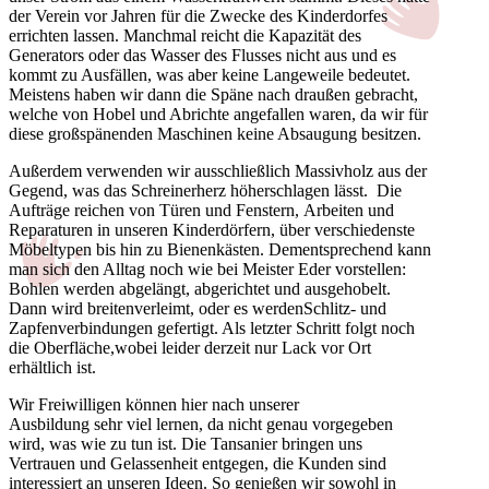
der Verein vor Jahren für die Zwecke des Kinderdorfes
errichten lassen. Manchmal reicht die Kapazität des
Generators oder das Wasser des Flusses nicht aus und es
kommt zu Ausfällen, was aber keine Langeweile bedeutet.
Meistens haben wir dann die Späne nach draußen gebracht,
welche von Hobel und Abrichte angefallen waren, da wir für
diese großspänenden Maschinen keine Absaugung besitzen.
Außerdem verwenden wir ausschließlich Massivholz aus der
Gegend, was das Schreinerherz höherschlagen lässt. Die
Aufträge reichen von Türen und Fenstern, Arbeiten und
Reparaturen in unseren Kinderdörfern, über verschiedenste
Möbeltypen bis hin zu Bienenkästen. Dementsprechend kann
man sich den Alltag noch wie bei Meister Eder vorstellen:
Bohlen werden abgelängt, abgerichtet und ausgehobelt.
Dann wird breitenverleimt, oder es werdenSchlitz- und
Zapfenverbindungen gefertigt. Als letzter Schritt folgt noch
die Oberfläche,wobei leider derzeit nur Lack vor Ort
erhältlich ist.
Wir Freiwilligen können hier nach unserer
Ausbildung sehr viel lernen, da nicht genau vorgegeben
wird, was wie zu tun ist. Die Tansanier bringen uns
Vertrauen und Gelassenheit entgegen, die Kunden sind
interessiert an unseren Ideen. So genießen wir sowohl in