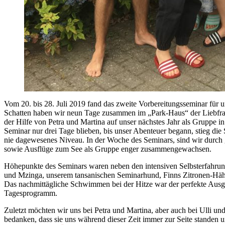
Vom 20. bis 28. Juli 2019 fand das zweite Vorbereitungsseminar für u
Schatten haben wir neun Tage zusammen im „Park-Haus“ der Liebfra
der Hilfe von Petra und Martina auf unser nächstes Jahr als Gruppe i
Seminar nur drei Tage blieben, bis unser Abenteuer begann, stieg di
nie dagewesenes Niveau. In der Woche des Seminars, sind wir dur
sowie Ausflüge zum See als Gruppe enger zusammengewachsen.
Höhepunkte des Seminars waren neben den intensiven Selbsterfahrung
und Mzinga, unserem tansanischen Seminarhund, Finns Zitronen-Häh
Das nachmittägliche Schwimmen bei der Hitze war der perfekte Aus
Tagesprogramm.
Zuletzt möchten wir uns bei Petra und Martina, aber auch bei Ulli u
bedanken, dass sie uns während dieser Zeit immer zur Seite standen u