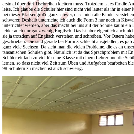
erstmal über drei Tischreihen klettern muss. Trotzdem ist es für die A
leise. Ich glaube die Schüler hier sind nicht viel lauter als ihr in eine
bei dieser Klassengröße ganz schwer, dass mich alle Kinder verstehen
schwerer. Deshalb unterrichte ich auch die Form 3 nur noch in Kiswahi
unterrichtet werden, aber das macht bei uns auf der Schule kaum ein 
leider auch nur ganz wenig Englisch. Das ist aber eigentlich auch nic
sie ja trotzdem auf Englisch verstehen und schreiben. Vor Ostern hab
geschrieben. Die sind gerade bei Form 3 schlecht ausgefallen, es gab
ganz viele Sechsen. Da sieht man die vielen Probleme, die es an unse
tansanischen Schulen gibt. Natürlich ist da das Sprachproblem mit En
Schüler einfach zu viel für eine Klasse mit einem Lehrer und die Sch
lernen, so dass nicht viel Zeit zum Üben und Aufgaben bearbeiten bl
98 Schülern zu machen ist auch schwierig.