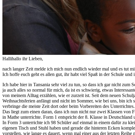
Hallihallo ihr Lieben,
nach langer Zeit melde ich mich nun endlich wieder mal und es tut mir 
Ich hoffe euch geht es allen gut, ihr habt viel Spaß in der Schule und 
Ich habe hier in Tansania sehr viel zu tun, so dass ich gar nicht zum
ja auch alles so normal für mich, da ist es schwierig, etwas Interessan
von meinem Alltag erzählen, wie er zurzeit ist. Seit dem neuen Schulj
Weihnachtsferien anfängt und nicht im Sommer, wie bei uns, bin ich s
verbringe die meiste Zeit dort oder beim Vorbereiten des Unterrichtes.
Das liegt zum einen daran, dass ich nun nicht nur zwei Klassen von 
in Mathe unterrichte. Form 1 entspricht der 8. Klasse in Deutschland
In Form 3 unterrichte ich 98 Schüler auf einmal in einem dafür zu kle
eigenen Tisch und Stuhl haben und gerade die hinteren Ecken komplett
vorstellen, wie lange es dauert, wenn mal einer aus der letzten Reihe