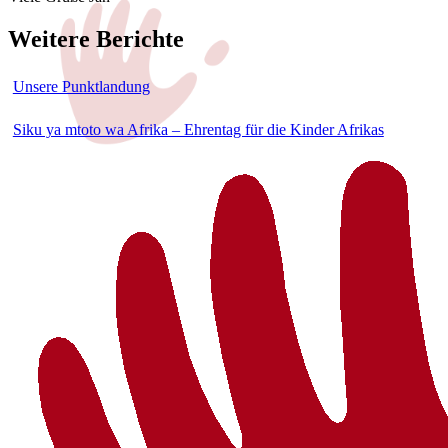
Weitere Berichte
Unsere Punktlandung
Siku ya mtoto wa Afrika – Ehrentag für die Kinder Afrikas