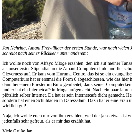
Jan Nehring, Amani Freiwilliger der ersten Stunde, war nach vielen 
schreibt nach seiner Rückkehr unter anderem:
Ich wollte noch von Alfayo Mloge erzählen, den ich auf meiner Tansa
als unser erster Stipendiat an die Amani-Computerschule und fiel sc
Cleverness auf. Er kam vom Huruma Centre, das ist so ein evangelis
Computerkurs hat er erstmal die Form 6 abgeschlossen, wie das hier he
dann bei einem Priester im Büro gearbeitet, dank seiner Computerken
und er hat ein Internetcafé in Iringa aufgemacht. Nach ein paar Jahre
plötzlich selber Internet. Da hat er sein Internetcafe dicht gemacht. He
sondern hat einen Schuhladen in Daressalam. Dazu hat er eine Frau 
wirklich gut!
Naja, ich wollte euch nur von ihm erzählen, weil der ja so etwas ist 
jedenfalls sehr gefreut, als er mir das erzählt hat.
Viele Grüße Jan