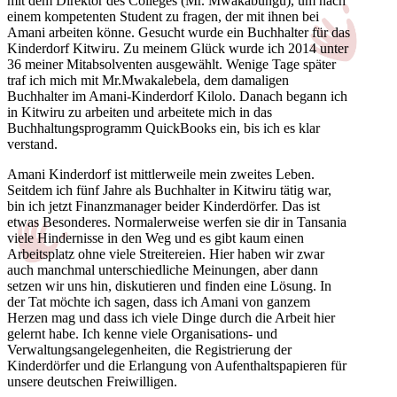
mit dem Direktor des Colleges (Mr. Mwakabungu), um nach
einem kompetenten Student zu fragen, der mit ihnen bei
Amani arbeiten könne. Gesucht wurde ein Buchhalter für das
Kinderdorf Kitwiru. Zu meinem Glück wurde ich 2014 unter
36 meiner Mitabsolventen ausgewählt. Wenige Tage später
traf ich mich mit Mr.Mwakalebela, dem damaligen
Buchhalter im Amani-Kinderdorf Kilolo. Danach begann ich
in Kitwiru zu arbeiten und arbeitete mich in das
Buchhaltungsprogramm QuickBooks ein, bis ich es klar
verstand.
Amani Kinderdorf ist mittlerweile mein zweites Leben.
Seitdem ich fünf Jahre als Buchhalter in Kitwiru tätig war,
bin ich jetzt Finanzmanager beider Kinderdörfer. Das ist
etwas Besonderes. Normalerweise werfen sie dir in Tansania
viele Hindernisse in den Weg und es gibt kaum einen
Arbeitsplatz ohne viele Streitereien. Hier haben wir zwar
auch manchmal unterschiedliche Meinungen, aber dann
setzen wir uns hin, diskutieren und finden eine Lösung. In
der Tat möchte ich sagen, dass ich Amani von ganzem
Herzen mag und dass ich viele Dinge durch die Arbeit hier
gelernt habe. Ich kenne viele Organisations- und
Verwaltungsangelegenheiten, die Registrierung der
Kinderdörfer und die Erlangung von Aufenthaltspapieren für
unsere deutschen Freiwilligen.